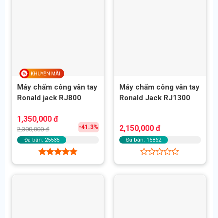
5
sao
KHUYẾN MÃI
Máy chấm công vân tay
Máy chấm công vân tay
Ronald jack RJ800
Ronald Jack RJ1300
Giá
Giá
1,350,000
đ
gốc
hiện
-41.3%
2,150,000
đ
2,300,000
đ
là:
tại
2,300,000 đ.
là:
Đã bán: 25535
Đã bán: 15862
1,350,000 đ.
Được xếp
Được
hạng
5.00
xếp
5 sao
hạng
0
5
sao