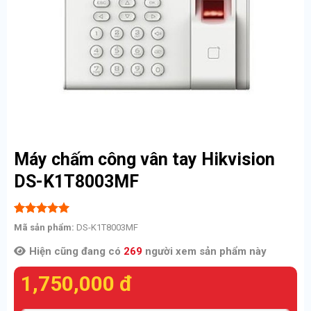
Máy chấm công vân tay Hikvision
DS-K1T8003MF
5.00
15
trên 5
Mã sản phẩm:
DS-K1T8003MF
dựa trên
đánh giá
Hiện cũng đang có
269
người xem sản phẩm này
1,750,000
đ