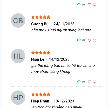
(0)
(0)
Được xếp
Cường Bùi
–
24/11/2023
hạng
5
5
nhà máy 1000 người dùng loại nào
sao
(0)
(0)
Được xếp
Hiển Lê
–
14/12/2023
hạng
5
5
giá thẻ trắng bao nhiêu hỗ trợ cài cho
sao
máy chấm công không
(0)
(0)
Được xếp
Hiệp Phan
–
18/12/2023
hạng
5
5
lắp trọn gói khoảng bao nhiêu
sao