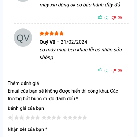
hạng
5
5
máy xịn dùng ok có bảo hành đầy đủ
sao
(0)
(0)
Được xếp
Quý Vũ
–
21/02/2024
hạng
5
5
có máy mua bên khác lỗi có nhận sửa
sao
không
(0)
(0)
Thêm đánh giá
Email của bạn sẽ không được hiển thị công khai.
Các
trường bắt buộc được đánh dấu
*
Đánh giá của bạn
Nhận xét của bạn
*