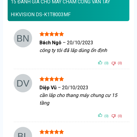
15 ĐÁNH GIÁ CHO
MÁY CHẤM CÔNG VÂN TAY
HIKVISION DS-K1T8003MF
Được xếp
Bách Ngô
–
20/10/2023
hạng
5
5
công ty tôi đã lắp dùng ổn định
sao
(0)
(0)
Được xếp
Diệp Vũ
–
20/10/2023
hạng
5
5
cần lắp cho thang máy chung cư 15
sao
tầng
(0)
(0)