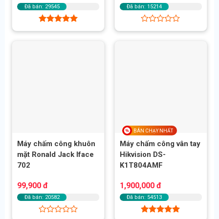
2,500,000 đ.
là:
2,700,000 đ.
là:
Đã bán: 29545
Đã bán: 15214
2,100,000 đ.
1,550,000 đ.
Được xếp
Được
hạng
5.00
xếp
5 sao
hạng
0
5
sao
BÁN CHẠY NHẤT
Máy chấm công khuôn
Máy chấm công vân tay
mặt Ronald Jack Iface
Hikvision DS-
702
K1T804AMF
99,900
đ
1,900,000
đ
Đã bán: 20582
Đã bán: 54513