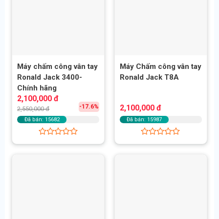
Máy chấm công vân tay
Máy Chấm công vân tay
Ronald Jack 3400-
Ronald Jack T8A
Chính hãng
Giá
Giá
2,100,000
đ
gốc
hiện
-17.6%
2,100,000
đ
2,550,000
đ
là:
tại
2,550,000 đ.
là:
Đã bán: 15682
Đã bán: 15987
2,100,000 đ.
Được
Được
xếp
xếp
hạng
hạng
0
0
5
5
sao
sao