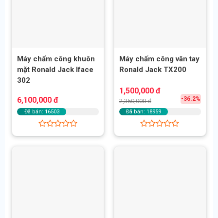
Máy chấm công khuôn
Máy chấm công vân tay
mặt Ronald Jack Iface
Ronald Jack TX200
302
Giá
Giá
1,500,000
đ
gốc
hiện
6,100,000
đ
-36.2%
2,350,000
đ
là:
tại
2,350,000 đ.
là:
Đã bán: 16503
Đã bán: 18959
1,500,000 đ.
Được
Được
xếp
xếp
hạng
hạng
0
0
5
5
sao
sao