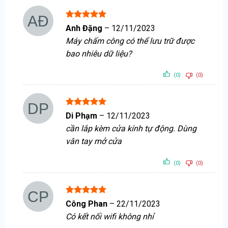
Được xếp
Anh Đặng
–
12/11/2023
hạng
5
5
Máy chấm công có thể lưu trữ được
sao
bao nhiêu dữ liệu?
(0)
(0)
Được xếp
Di Phạm
–
12/11/2023
hạng
5
5
cần lắp kèm cửa kính tự động. Dùng
sao
vân tay mở cửa
(0)
(0)
Được xếp
Công Phan
–
22/11/2023
hạng
5
5
Có kết nối wifi không nhỉ
sao