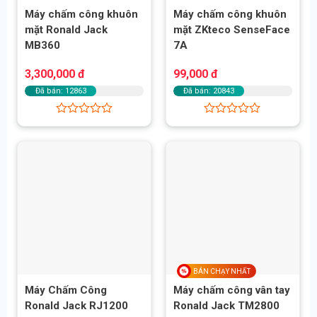
Máy chấm công khuôn
Máy chấm công khuôn
mặt Ronald Jack
mặt ZKteco SenseFace
MB360
7A
3,300,000
đ
99,000
đ
Đã bán: 12863
Đã bán: 20843
Được
Được
xếp
xếp
hạng
hạng
0
0
5
5
sao
sao
BÁN CHẠY NHẤT
Máy Chấm Công
Máy chấm công vân tay
Ronald Jack RJ1200
Ronald Jack TM2800