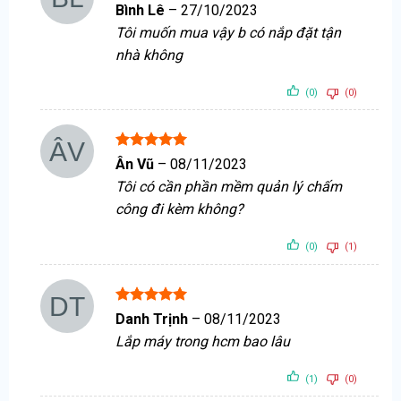
Được xếp
Bình Lê
–
27/10/2023
hạng
5
5
Tôi muốn mua vậy b có nắp đặt tận
sao
nhà không
(0)
(0)
Được xếp
Ân Vũ
–
08/11/2023
hạng
5
5
Tôi có cần phần mềm quản lý chấm
sao
công đi kèm không?
(0)
(1)
Được xếp
Danh Trịnh
–
08/11/2023
hạng
5
5
Lắp máy trong hcm bao lâu
sao
(1)
(0)