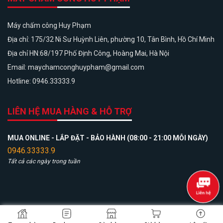
Máy chấm công Huy Phạm
Địa chỉ: 175/32 Ni Sư Huỳnh Liên, phường 10, Tân Bình, Hồ Chí Minh
Địa chỉ HN:68/197 Phố Định Công, Hoàng Mai, Hà Nội
Email: maychamconghuypham@gmail.com
Hotline: 0946.33333.9
LIÊN HỆ MUA HÀNG & HỖ TRỢ
MUA ONLINE - LẮP ĐẶT - BẢO HÀNH (08:00 - 21:00 MỖI NGÀY)
0946.33333.9
Tất cả các ngày trong tuần
Copyright 2026 ©
Máy chấm công Huy Phạm