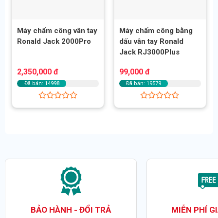
Máy chấm công vân tay
Máy chấm công bằng
Ronald Jack 2000Pro
dấu vân tay Ronald
Jack RJ3000Plus
2,350,000
đ
99,000
đ
Đã bán: 14998
Đã bán: 19579
Được
Được
xếp
xếp
hạng
hạng
0
0
5
5
sao
sao
BẢO HÀNH - ĐỔI TRẢ
MIỄN PHÍ G