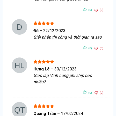
(0)
(0)
Được xếp
Đỗ
–
22/12/2023
hạng
5
5
Giải pháp thi công và thời gian ra sao
sao
(0)
(0)
Được xếp
Hưng Lê
–
30/12/2023
hạng
5
5
Giao lắp Vĩnh Long phí ship bao
sao
nhiêu?
(0)
(0)
Được xếp
Quang Trần
–
17/02/2024