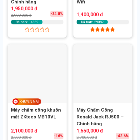
Chính hãng
Wifi
Giá
Giá
1,950,000
đ
gốc
hiện
-34.8%
1,400,000
đ
2,990,000
đ
là:
tại
2,990,000 đ.
là:
Đã bán: 14359
Đã bán: 29082
1,950,000 đ.
Được
Được xếp
xếp
hạng
5.00
hạng
5 sao
0
5
sao
KHUYẾN MÃI
Máy chấm công khuôn
Máy Chấm Công
mặt ZKteco MB10VL
Ronald Jack RJ500 –
Chính hãng
Giá
Giá
Giá
Giá
2,100,000
đ
1,550,000
đ
gốc
hiện
gốc
hiện
-16%
-42.6%
2,500,000
đ
2,700,000
đ
là:
tại
là:
tại