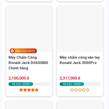
Được
Được xếp
xếp
hạng
5.00
hạng
5 sao
0
5
sao
BÁN CHẠY NHẤT
Máy Chấm Công
Máy chấm công vân tay
Ronald Jack DG600BID
Ronald Jack 3000Pro
Chính hãng
2,100,000
đ
2,317,000
đ
Đã bán: 20747
Đã bán: 16544
Được xếp
Được
hạng
5.00
xếp
5 sao
hạng
0