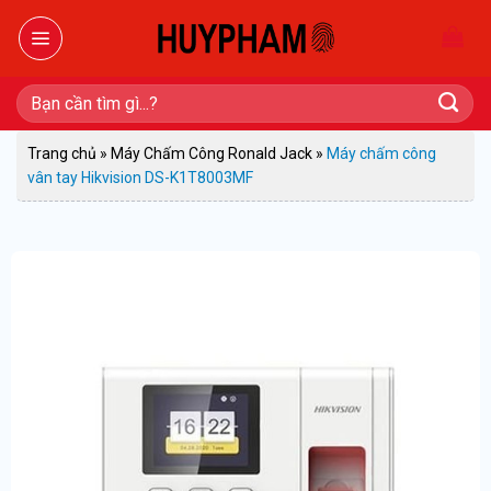
Bỏ
qua
nội
dung
Tìm
kiếm:
Trang chủ
»
Máy Chấm Công Ronald Jack
»
Máy chấm công
vân tay Hikvision DS-K1T8003MF