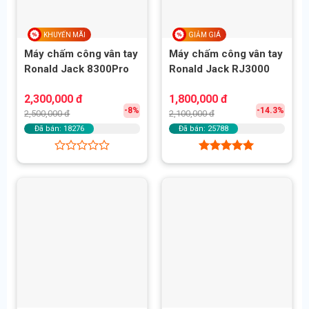
KHUYẾN MÃI
GIẢM GIÁ
Máy chấm công vân tay
Máy chấm công vân tay
Ronald Jack 8300Pro
Ronald Jack RJ3000
Giá
Giá
Giá
Giá
2,300,000
đ
1,800,000
đ
gốc
hiện
gốc
hiện
-8%
-14.3%
2,500,000
đ
2,100,000
đ
là:
tại
là:
tại
2,500,000 đ.
là:
2,100,000 đ.
là:
Đã bán: 18276
Đã bán: 25788
2,300,000 đ.
1,800,000 đ.
Được
Được xếp
xếp
hạng
5.00
hạng
5 sao
0
5
sao