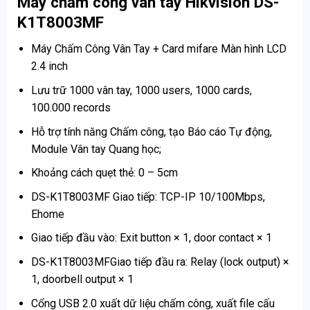
Máy chấm công vân tay Hikvision DS-
K1T8003MF
Máy Chấm Công Vân Tay + Card mifare Màn hình LCD
2.4 inch
Lưu trữ 1000 vân tay, 1000 users, 1000 cards,
100.000 records
Hỗ trợ tính năng Chấm công, tạo Báo cáo Tự động,
Module Vân tay Quang học;
Khoảng cách quẹt thẻ: 0 – 5cm
DS-K1T8003MF Giao tiếp: TCP-IP 10/100Mbps,
Ehome
Giao tiếp đầu vào: Exit button × 1, door contact × 1
DS-K1T8003MFGiao tiếp đầu ra: Relay (lock output) ×
1, doorbell output × 1
Cổng USB 2.0 xuất dữ liệu chấm công, xuất file cấu