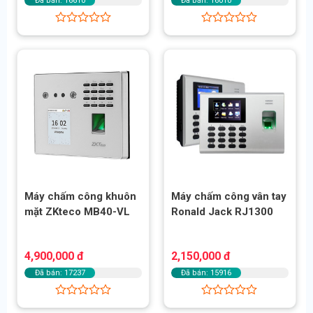
Đã bán: 16610
Đã bán: 16010
Được
Được
xếp
xếp
hạng
hạng
0
0
5
5
sao
sao
Máy chấm công khuôn
Máy chấm công vân tay
mặt ZKteco MB40-VL
Ronald Jack RJ1300
4,900,000
đ
2,150,000
đ
Đã bán: 17237
Đã bán: 15916
Được
Được