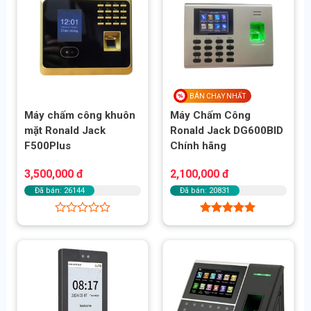
sao
sao
BÁN CHẠY NHẤT
Máy chấm công khuôn
Máy Chấm Công
mặt Ronald Jack
Ronald Jack DG600BID
F500Plus
Chính hãng
3,500,000
đ
2,100,000
đ
Đã bán: 26144
Đã bán: 20831
Được
Được xếp
xếp
hạng
5.00
hạng
5 sao
0
5
sao