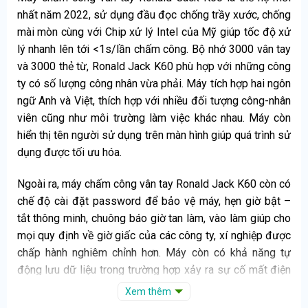
nhất năm 2022, sử dụng đầu đọc chống trầy xước, chống
mài mòn cùng với Chip xử lý Intel của Mỹ giúp tốc độ xử
lý nhanh lên tới <1s/lần chấm công. Bộ nhớ 3000 vân tay
và 3000 thẻ từ, Ronald Jack K60 phù hợp với những công
ty có số lượng công nhân vừa phải. Máy tích hợp hai ngôn
ngữ Anh và Việt, thích hợp với nhiều đối tượng công-nhân
viên cũng như môi trường làm việc khác nhau. Máy còn
hiển thị tên người sử dụng trên màn hình giúp quá trình sử
dụng được tối ưu hóa.
Ngoài ra, máy chấm công vân tay Ronald Jack K60 còn có
chế độ cài đặt password để bảo vệ máy, hẹn giờ bật –
tắt thông minh, chuông báo giờ tan làm, vào làm giúp cho
mọi quy định về giờ giấc của các công ty, xí nghiệp được
chấp hành nghiêm chỉnh hơn. Máy còn có khả năng tự
động lưu dữ liệu trong trường hợp xảy ra sự cố mất điện
đột ngột. Khi cần kiểm tra số liệu chấm công sau thời gian
Xem thêm
sử dụng nhất định, bạn có thể xuất ra file Excel trực tiếp.