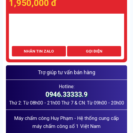
1,950,000
đ
Máy chấm công vân tay Ronald Jack K60 số lượng
THÊM VÀO GIỎ HÀNG
NHẮN TIN ZALO
GỌI ĐIỆN
Trợ giúp tư vấn bán hàng
Hotline:
0946.33333.9
Thứ 2: Từ 08h00 - 21h00 Thứ 7 & CN: Từ 09h00 - 20h00
Máy chấm công Huy Phạm - Hệ thống cung cấp
máy chấm công số 1 Việt Nam