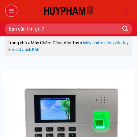
Bỏ
qua
nội
dung
Tìm
kiếm:
Trang chủ
»
Máy Chấm Công Vân Tay
»
Máy chấm công vân tay
Ronald Jack K60