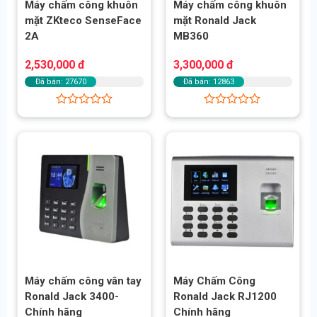
Máy chấm công khuôn
Máy chấm công khuôn
mặt ZKteco SenseFace
mặt Ronald Jack
2A
MB360
2,530,000
đ
3,300,000
đ
Đã bán: 27670
Đã bán: 12863
Được
Được
xếp
xếp
hạng
hạng
0
0
5
5
sao
sao
Máy chấm công vân tay
Máy Chấm Công
Ronald Jack 3400-
Ronald Jack RJ1200
Chính hãng
Chính hãng