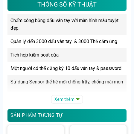
THÔNG SỐ KỸ THUẬT
Chấm công bằng dấu vân tay với màn hình màu tuyệt
đẹp.
Quản lý đến 3000 dấu vân tay & 3000 Thẻ cảm ứng
Tích hợp kiểm soát cửa
Một người có thể đăng ký 10 dấu vân tay & password
Sử dụng Sensor thế hệ mới chống trầy, chống mài mòn
.
Xem thêm
Dung lượng nhớ lưu trữ trong máy 100.000 IN/OUT
SẢN PHẨM TƯƠNG TỰ
Tích hợp âm thanh. Chuông báo giờ vào, ra, tăng ca….
Kết nối với máy tính qua cổng TCP/IP + USB