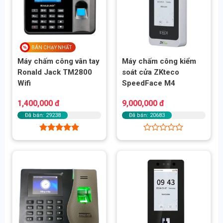
BÁN CHẠY NHẤT
Máy chấm công vân tay
Máy chấm công kiểm
Ronald Jack TM2800
soát cửa ZKteco
Wifi
SpeedFace M4
1,400,000
đ
9,000,000
đ
Đã bán: 29238
Đã bán: 20683
Được xếp
Được
hạng
5.00
xếp
5 sao
hạng
0
5
sao