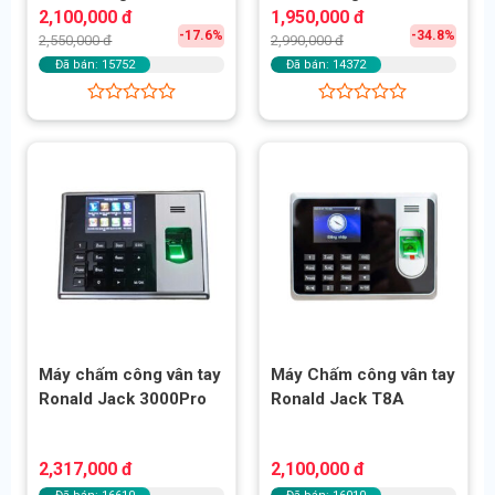
Giá
Giá
Giá
Giá
2,100,000
đ
1,950,000
đ
gốc
hiện
gốc
hiện
-17.6%
-34.8%
2,550,000
đ
2,990,000
đ
là:
tại
là:
tại
2,550,000 đ.
là:
2,990,000 đ.
là:
Đã bán: 15752
Đã bán: 14372
2,100,000 đ.
1,950,000 đ.
Được
Được
xếp
xếp
hạng
hạng
0
0
5
5
sao
sao
Máy chấm công vân tay
Máy Chấm công vân tay
Ronald Jack 3000Pro
Ronald Jack T8A
2,317,000
đ
2,100,000
đ