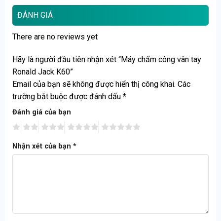
Tiện ích này giúp tiết kiệm thời gian và công sức tôi đa
ĐÁNH GIÁ
cho người sử dụng.
There are no reviews yet
Máy được sản xuất tại Malaysia với tiêu chuẩn kỹ thuật
cao vượt trội.
Hãy là người đầu tiên nhận xét “Máy chấm công vân tay
Ronald Jack K60”
Thông số kỹ thuật
Email của bạn sẽ không được hiển thị công khai.
Các
trường bắt buộc được đánh dấu
*
Chấm công bằng dấu vân tay với màn hình màu tuyệt
Đánh giá của bạn
đẹp.
Quản lý đến 3000 dấu vân tay & 3000 Thẻ cảm ứng
Nhận xét của bạn
*
Tích hợp kiểm soát cửa
Một người có thể đăng ký 10 dấu vân tay & password
Sử dụng Sensor thế hệ mới chống trầy, chống mài mòn
.
Dung lượng nhớ lưu trữ trong máy 100.000 IN/OUT