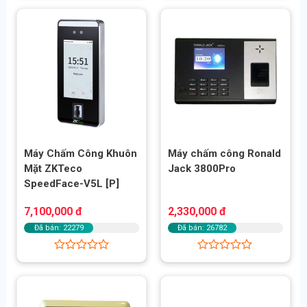
xếp
xếp
hạng
hạng
0
0
5
5
sao
sao
Máy Chấm Công Khuôn
Máy chấm công Ronald
Mặt ZKTeco
Jack 3800Pro
SpeedFace-V5L [P]
7,100,000
đ
2,330,000
đ
Đã bán: 22279
Đã bán: 26782
Được
Được
xếp
xếp
hạng
hạng
0
0
5
5