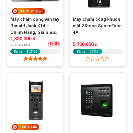
BÁN CHẠY NHẤT
Máy chấm công vân tay
Máy chấm công khuôn
Ronald Jack K14 –
mặt ZKteco SenseFace
Chính Hãng, Giá Siêu
4A
Giá
Giá
1,330,000
đ
Ưu Đãi
gốc
hiện
-34.5%
5,700,000
đ
2,030,000
đ
là:
tại
2,030,000 đ.
là:
Đã bán: 112130
Đã bán: 35760
1,330,000 đ.
Được xếp
Được
hạng
4.95
xếp
5 sao
hạng
0
5
sao
KHUYẾN MÃI