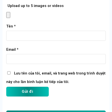
Tích hợp âm thanh. Chuông báo giờ vào, ra, tăng ca….
Upload up to 5 images or videos
Kết nối với máy tính qua cổng TCP/IP + USB
Có pin lưu điện trong máy
Tên
*
Chip xử lý thế hệ mới nhất cho vân tay cực nhạy
Hiển thị tên người chấm công lên máy.
Dữ liệu trong máy không bị mất khi xãy ra cúp điện.
Email
*
Tốc độ xử lý nhanh <1s/1lần chấm công.
K60 phù hợp cho các công ty, các nhà hàng, khách sạn,
quán ăn, quán café, Karaoke, văn phòng cơ quan…
Lưu tên của tôi, email, và trang web trong trình duyệt
Xuất xứ China
này cho lần bình luận kế tiếp của tôi.
Bảo hành 12 tháng